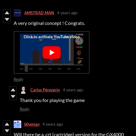
AMSTRAD MAN
4 years ago
A very original concept ! Congrats.
Reply
Carlos Pérezgrin
4 years ago
Thank you for playing the game
Reply
b0wman
4 years ago
Will there be a .crt (cartridge) version for the GX4000