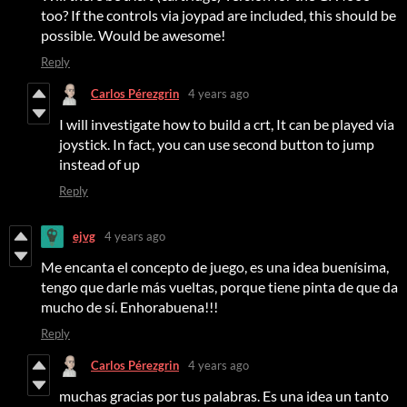
too? If the controls via joypad are included, this should be
possible. Would be awesome!
Reply
Carlos Pérezgrin
4 years ago
I will investigate how to build a crt, It can be played via
joystick. In fact, you can use second button to jump
instead of up
Reply
ejvg
4 years ago
Me encanta el concepto de juego, es una idea buenísima,
tengo que darle más vueltas, porque tiene pinta de que da
mucho de sí. Enhorabuena!!!
Reply
Carlos Pérezgrin
4 years ago
muchas gracias por tus palabras. Es una idea un tanto